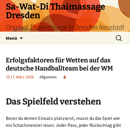
Zum
Sa-Wat-Di Thaimassage
Inhalt
Dresden
springen
Original Thaimassage in Dresden Neustadt
Suchen
Menü
nach:
Erfolgsfaktoren für Wetten auf das
deutsche Handballteam bei der WM
17. März 2026
Allgemein
Das Spielfeld verstehen
Bevor du deinen Einsatz platzierst, musst du das Spiel wie
ein Schachmeister lesen. Jeder Pass, jeder Rückschlag gibt