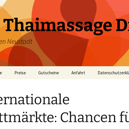
 Thaimassage D
en Neustadt
te
Preise
Gutscheine
Anfahrt
Datenschutzerkl
ernationale
tmärkte: Chancen f