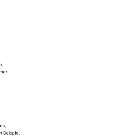
n
mmer
en,
m Beispiel