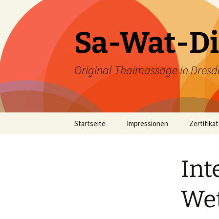
Zum
Inhalt
springen
Sa-Wat-Di
Original Thaimassage in Dresd
Startseite
Impressionen
Zertifika
Int
Wet