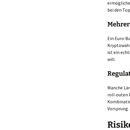
ermögliche
bei den Top
Mehrer
Ein Euro‑Ba
Kryptowähru
ist ein ech
will.
Regula
Manche Län
roll‑outen
Kombination
Vorsprung.
Risik