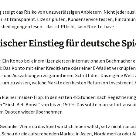
g steigt das Risiko von unzuverlässigen Anbietern. Nicht jeder aus
ist transparent. Lizenz prüfen, Kundenservice testen, Einzahlun
bedingungen lesen – das ist Pflicht, kein Nice‑to‑have.
ischer Einstieg für deutsche Spi
s: Ein Konto bei einem lizenzierten internationalen Buchmacher e
i: Das Konto mit einer Kreditkarte oder einer E‑Wallet verknüpfe
n‑ und Auszahlungen zu garantieren. Schritt drei: Das eigene Wett
n, um zu wissen, welche Märkte den besten Return on Investment 
n kleiner Insider‑Tipp: In den ersten 48 Stunden nach Registrierung
n “First‑Bet‑Boost” von bis zu 150 %. Das sollte man sofort ausnu
ren Quoten wieder übernehmen.
 Gedanke: Wenn du das Spiel wirklich leben willst, setz nicht nur au
 Schau dir die aufstrebenden Märkte in Asien, Nordamerika oder Af