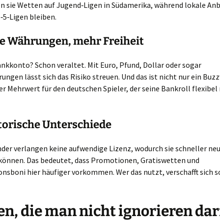
n sie Wetten auf Jugend‑Ligen in Südamerika, während lokale Anb
‑5‑Ligen bleiben.
e Währungen, mehr Freiheit
nkkonto? Schon veraltet. Mit Euro, Pfund, Dollar oder sogar
ngen lässt sich das Risiko streuen. Und das ist nicht nur ein Buz
ter Mehrwert für den deutschen Spieler, der seine Bankroll flexib
torische Unterschiede
der verlangen keine aufwendige Lizenz, wodurch sie schneller ne
 können. Das bedeutet, dass Promotionen, Gratiswetten und
sboni hier häufiger vorkommen. Wer das nutzt, verschafft sich s
en, die man nicht ignorieren dar