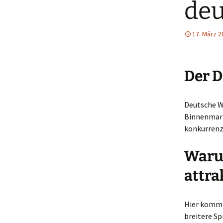
deu
17. März 2
Der D
Deutsche W
Binnenmark
konkurrenz
Warum
attra
Hier kommt 
breitere Sp