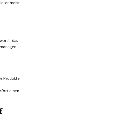
ieter meist
zword – das
el managen
ue Produkte
ofort einen
f