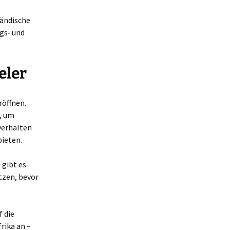
ländische
gs‑ und
eler
röffnen.
n, um
verhalten
bieten.
 gibt es
tzen, bevor
f die
rika an –