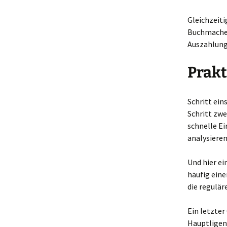
Gleichzeiti
Buchmacher 
Auszahlungs
Prakt
Schritt ein
Schritt zwe
schnelle Ei
analysiere
Und hier ei
häufig eine
die regulä
Ein letzter
Hauptligen.