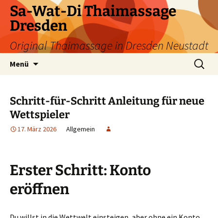
Zum
Sa-Wat-Di Thaimassage
Inhalt
Dresden
springen
Original Thaimassage in Dresden Neustadt
Suchen
Menü
nach:
Schritt-für-Schritt Anleitung für neue
Wettspieler
17. März 2026
Allgemein
Erster Schritt: Konto
eröffnen
Du willst in die Wettwelt einsteigen, aber ohne ein Konto