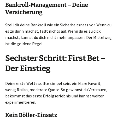
Bankroll‑Management – Deine
Versicherung
Stell dir deine Bankroll wie ein Sicherheitsnetz vor. Wenn du
es zu dünn machst, fällt nichts auf. Wenn du es zu dick
machst, kannst du dich nicht mehr anpassen. Der Mittelweg
ist die goldene Regel.
Sechster Schritt: First Bet –
Der Einstieg
Deine erste Wette sollte simpel sein: ein klare Favorit,
wenig Risiko, moderate Quote. So gewinnst du Vertrauen,
bekommst das erste Erfolgserlebnis und kannst weiter
experimentieren.
Kein Böller‑Einsatz