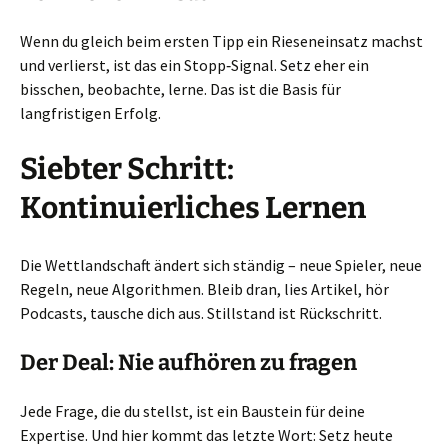
Wenn du gleich beim ersten Tipp ein Rieseneinsatz machst
und verlierst, ist das ein Stopp‑Signal. Setz eher ein
bisschen, beobachte, lerne. Das ist die Basis für
langfristigen Erfolg.
Siebter Schritt:
Kontinuierliches Lernen
Die Wettlandschaft ändert sich ständig – neue Spieler, neue
Regeln, neue Algorithmen. Bleib dran, lies Artikel, hör
Podcasts, tausche dich aus. Stillstand ist Rückschritt.
Der Deal: Nie aufhören zu fragen
Jede Frage, die du stellst, ist ein Baustein für deine
Expertise. Und hier kommt das letzte Wort: Setz heute