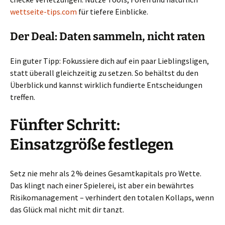
wettseite-tips.com
für tiefere Einblicke.
Der Deal: Daten sammeln, nicht raten
Ein guter Tipp: Fokussiere dich auf ein paar Lieblingsligen,
statt überall gleichzeitig zu setzen. So behältst du den
Überblick und kannst wirklich fundierte Entscheidungen
treffen.
Fünfter Schritt:
Einsatzgröße festlegen
Setz nie mehr als 2 % deines Gesamtkapitals pro Wette.
Das klingt nach einer Spielerei, ist aber ein bewährtes
Risikomanagement – verhindert den totalen Kollaps, wenn
das Glück mal nicht mit dir tanzt.