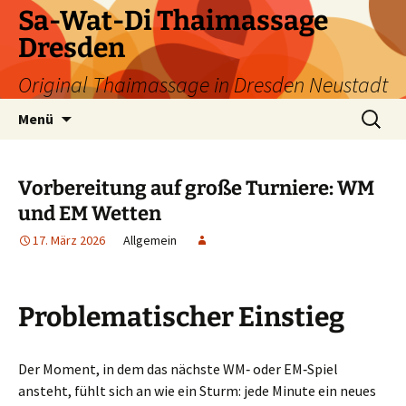
Zum
Sa-Wat-Di Thaimassage
Inhalt
Dresden
springen
Original Thaimassage in Dresden Neustadt
Suchen
Menü
nach:
Vorbereitung auf große Turniere: WM
und EM Wetten
17. März 2026
Allgemein
Problematischer Einstieg
Der Moment, in dem das nächste WM‑ oder EM‑Spiel
ansteht, fühlt sich an wie ein Sturm: jede Minute ein neues