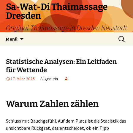
Zum
Sa-Wat-Di Thaimassage
Inhalt
Dresden
springen
Original Thaimassage in Dresden Neustadt
Suchen
Menü
nach:
Statistische Analysen: Ein Leitfaden
für Wettende
17. März 2026
Allgemein
Warum Zahlen zählen
Schluss mit Bauchgefühl. Auf dem Platz ist die Statistik das
unsichtbare Rückgrat, das entscheidet, ob ein Tipp