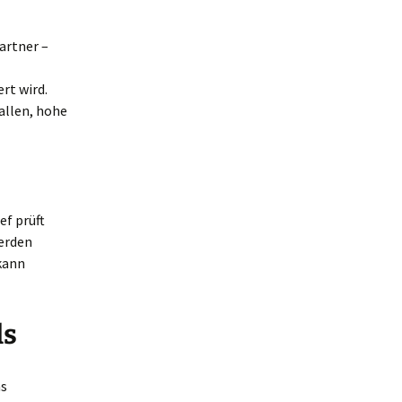
Partner –
rt wird.
Hallen, hohe
ef prüft
erden
 kann
ls
as