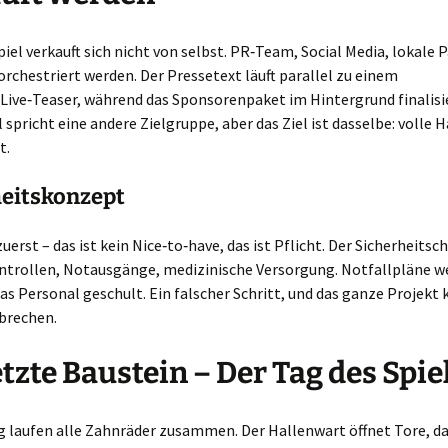
piel verkauft sich nicht von selbst. PR‑Team, Social Media, lokale 
orchestriert werden. Der Pressetext läuft parallel zu einem
ive‑Teaser, während das Sponsorenpaket im Hintergrund finalisie
 spricht eine andere Zielgruppe, aber das Ziel ist dasselbe: volle 
t.
heitskonzept
uerst – das ist kein Nice‑to‑have, das ist Pflicht. Der Sicherheitsch
trollen, Notausgänge, medizinische Versorgung. Notfallpläne w
das Personal geschult. Ein falscher Schritt, und das ganze Projekt
rechen.
etzte Baustein – Der Tag des Spie
g laufen alle Zahnräder zusammen. Der Hallenwart öffnet Tore, d