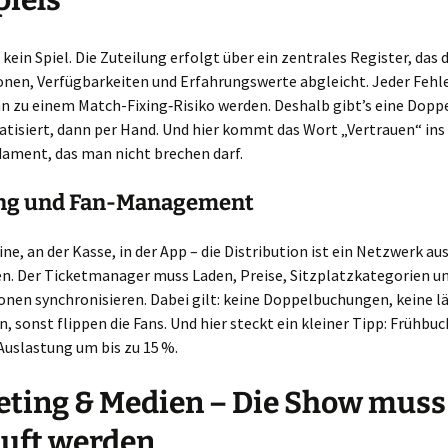
piels
 kein Spiel. Die Zuteilung erfolgt über ein zentrales Register, das d
onen, Verfügbarkeiten und Erfahrungswerte abgleicht. Jeder Fehl
n zu einem Match-Fixing‑Risiko werden. Deshalb gibt’s eine Dopp
tisiert, dann per Hand. Und hier kommt das Wort „Vertrauen“ ins 
dament, das man nicht brechen darf.
ing und Fan-Management
ine, an der Kasse, in der App – die Distribution ist ein Netzwerk au
n. Der Ticketmanager muss Laden, Preise, Sitzplatzkategorien u
nen synchronisieren. Dabei gilt: keine Doppelbuchungen, keine l
, sonst flippen die Fans. Und hier steckt ein kleiner Tipp: Frühbu
Auslastung um bis zu 15 %.
ting & Medien – Die Show muss
uft werden