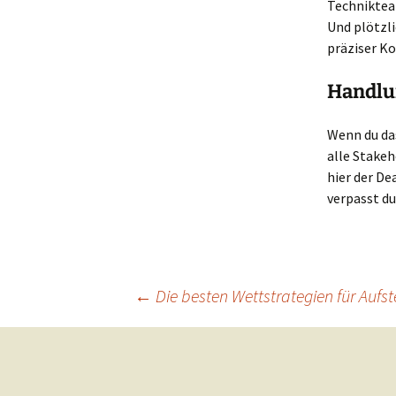
Technikteam
Und plötzli
präziser Ko
Handlu
Wenn du das
alle Stakeh
hier der De
verpasst du
Beitragsnavigation
←
Die besten Wettstrategien für Auf