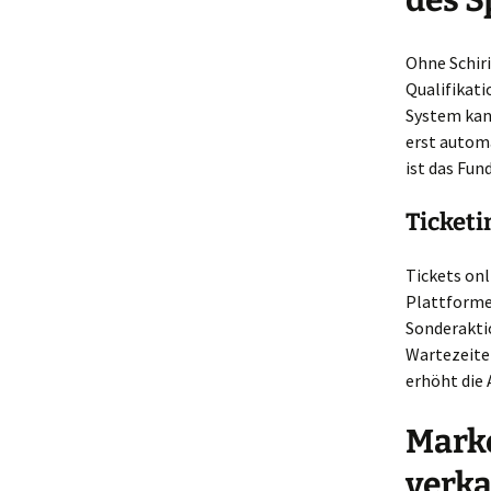
des S
Ohne Schiri
Qualifikati
System kan
erst automa
ist das Fun
Ticket
Tickets onl
Plattforme
Sonderaktio
Wartezeiten
erhöht die 
Marke
verka