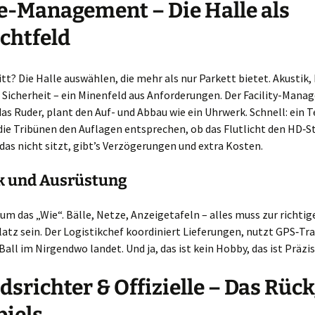
-Management – Die Halle als
chtfeld
itt? Die Halle auswählen, die mehr als nur Parkett bietet. Akustik, 
Sicherheit – ein Minenfeld aus Anforderungen. Der Facility-Manag
 Ruder, plant den Auf- und Abbau wie ein Uhrwerk. Schnell: ein 
die Tribünen den Auflagen entsprechen, ob das Flutlicht den HD‑S
das nicht sitzt, gibt’s Verzögerungen und extra Kosten.
ik und Ausrüstung
 um das „Wie“. Bälle, Netze, Anzeigetafeln – alles muss zur richti
latz sein. Der Logistikchef koordiniert Lieferungen, nutzt GPS‑Tr
Ball im Nirgendwo landet. Und ja, das ist kein Hobby, das ist Präzi
dsrichter & Offizielle – Das Rüc