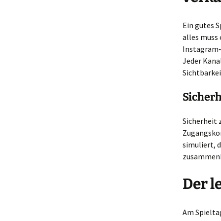
Ein gutes S
alles muss 
Instagram‑L
Jeder Kanal
Sichtbarkei
Sicher
Sicherheit z
Zugangskon
simuliert, 
zusammenb
Der l
Am Spielta