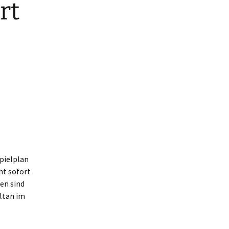
rt
pielplan
ht sofort
len sind
ultan im