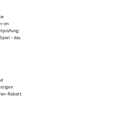
ie
er im
elprüfung:
Spiel – das
s
nd
ästigen
cher-Rabatt