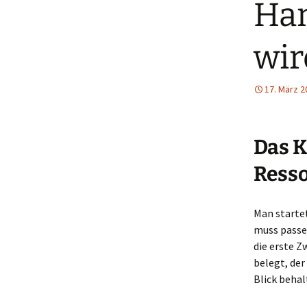
Han
wir
17. März 2
Das K
Ress
Man startet
muss passen
die erste Z
belegt, der
Blick behal