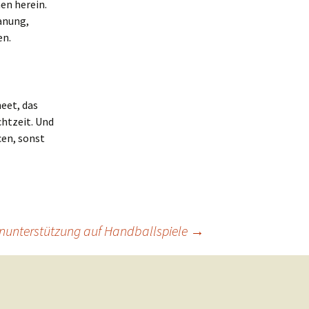
en herein.
lanung,
en.
eet, das
chtzeit. Und
cen, sonst
nunterstützung auf Handballspiele
→