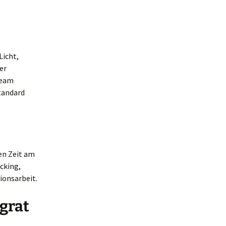
Licht,
er
Team
tandard
gen Zeit am
acking,
sionsarbeit.
kgrat