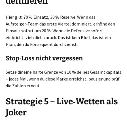
definieren
Hier gilt: 70 % Einsatz, 30 % Reserve. Wenn das
Aufsteiger‑Team das erste Viertel dominiert, erhöhe den
Einsatz sofort um 20 %. Wenn die Defensive sofort
einbricht, zieh dich zurück. Das ist kein Bluff, das ist ein
Plan, den du konsequent durchziehst.
Stop‑Loss nicht vergessen
Setze dir eine harte Grenze von 10 % deines Gesamtkapitals
– jedes Mal, wenn du diese Marke erreichst, pausier und prüf
die Zahlen erneut.
Strategie 5 – Live‑Wetten als
Joker