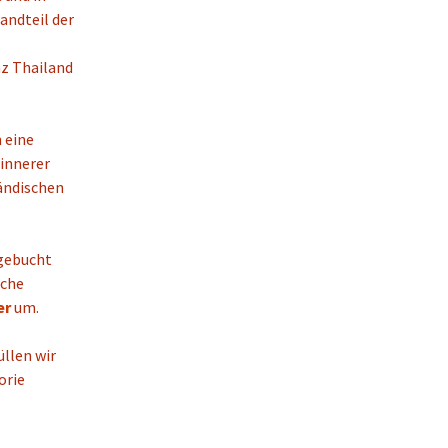
andteil der
nz Thailand
 eine
 innerer
ländischen
gebucht
iche
er
um.
üllen wir
orie