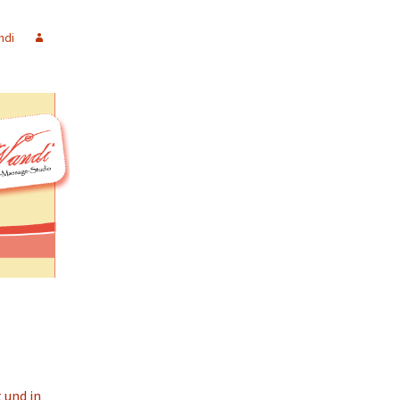
ndi
 und in