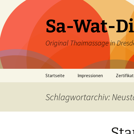
Zum
Inhalt
springen
Sa-Wat-Di
Original Thaimassage in Dresd
Startseite
Impressionen
Zertifika
Schlagwortarchiv: Neust
Sta