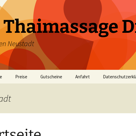
 Thaimassage D
en Neustadt
te
Preise
Gutscheine
Anfahrt
Datenschutzerkl
adt
rtseite