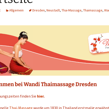
2
Allgemein
Dresden
,
Neustadt
,
Thai-Massage
,
Thaimassage
,
Wa
mmen bei Wandi Thaimassage Dresden
nungszeiten finden Sie
hier
.
onelle
Thai-Massage
wurde um 1830 in Thailand erstmalig erwähnt