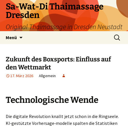
Zum
Sa-Wat-Di Thaimassage
Inhalt
Dresden
springen
Original Thaimassage in Dresden Neustadt
Suchen
Menü
nach:
Zukunft des Boxsports: Einfluss auf
den Wettmarkt
17. März 2026
Allgemein
Technologische Wende
Die digitale Revolution knallt jetzt schon in die Ringseele.
KI‑gestützte Vorhersage‑modelle spalten die Statistiken