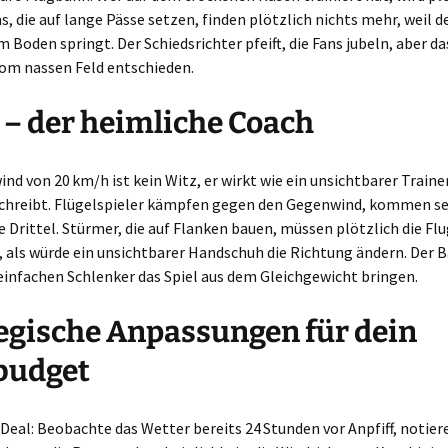
s, die auf lange Pässe setzen, finden plötzlich nichts mehr, weil de
m Boden springt. Der Schiedsrichter pfeift, die Fans jubeln, aber d
vom nassen Feld entschieden.
– der heimliche Coach
ind von 20 km/h ist kein Witz, er wirkt wie ein unsichtbarer Trainer
chreibt. Flügelspieler kämpfen gegen den Gegenwind, kommen se
 Drittel. Stürmer, die auf Flanken bauen, müssen plötzlich die F
, als würde ein unsichtbarer Handschuh die Richtung ändern. Der B
infachen Schlenker das Spiel aus dem Gleichgewicht bringen.
egische Anpassungen für dein
budget
r Deal: Beobachte das Wetter bereits 24 Stunden vor Anpfiff, notiere