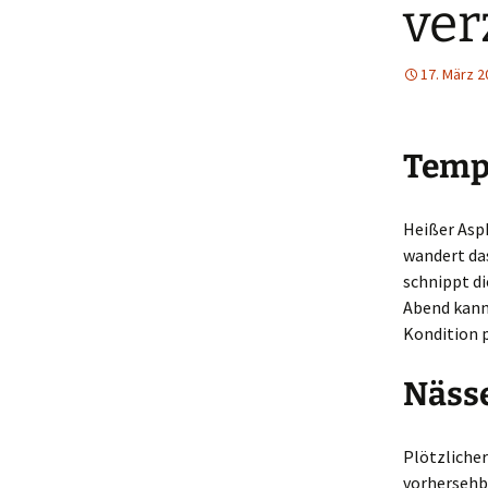
ver
17. März 2
Tempe
Heißer Asph
wandert das
schnippt di
Abend kann
Kondition p
Nässe
Plötzlicher
vorhersehba