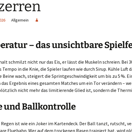
zerren
026
Allgemein
ratur – das unsichtbare Spielf
alt schmilzt nicht nur das Eis, er lässt die Muskeln schreien. Bei 3
 Tempo in die Knie, die Spieler laufen wie durch Sirup. Kühle Luft
e Beine wach, steigert die Sprintgeschwindigkeit um bis zu 5 %. Ei
 das Ergebnis eines gesamten Matches um ein Tor verändern – wei
lötzlich nicht mehr das limitierende Glied ist, sondern die Thermi
 und Ballkontrolle
 Regen ist wie ein Joker im Kartendeck. Der Ball tanzt, rutscht, ver
re Flugbahn. Wer auf dem trockenen Rasen trainiert hat, wird pl