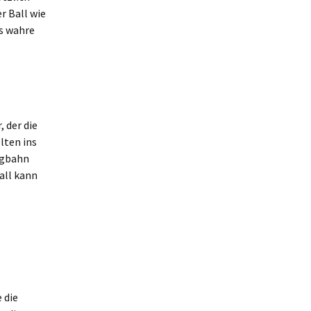
r Ball wie
as wahre
, der die
lten ins
lugbahn
all kann
 die