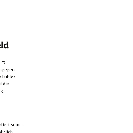
eld
0 °C
 dagegen
n kühler
l die
k.
liert seine
ötzlich