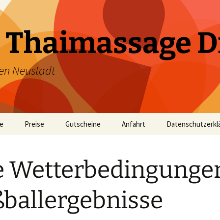
 Thaimassage D
en Neustadt
te
Preise
Gutscheine
Anfahrt
Datenschutzerkl
 Wetterbedingunge
ballergebnisse