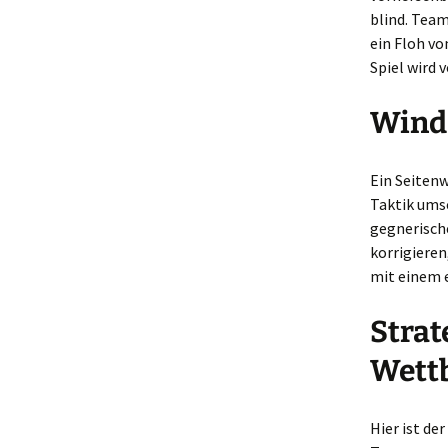
blind. Team
ein Floh vo
Spiel wird 
Wind 
Ein Seitenw
Taktik ums
gegnerische
korrigieren
mit einem e
Strat
Wett
Hier ist de