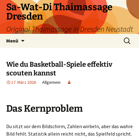
Zum
Sa-Wat-Di Thaimassage
Inhalt
Dresden
springen
Original Thaimassage in Dresden Neustadt
Suchen
Menü
nach:
Wie du Basketball-Spiele effektiv
scouten kannst
17. März 2026
Allgemein
Das Kernproblem
Du sitzt vor dem Bildschirm, Zahlen wirbeln, aber das wahre
Bild fehlt. Statistik allein reicht nicht, das Spielfeld spricht.