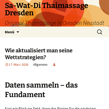
Zum
Sa-Wat-Di Thaimassage
Inhalt
Dresden
springen
Original Thaimassage in Dresden Neustadt
Suchen
Menü
nach:
Wie aktualisiert man seine
Wettstrategien?
17. März 2026
Allgemein
Daten sammeln – das
Fundament
Erst ein Blick ins Feld, dann das Raster für die nächsten