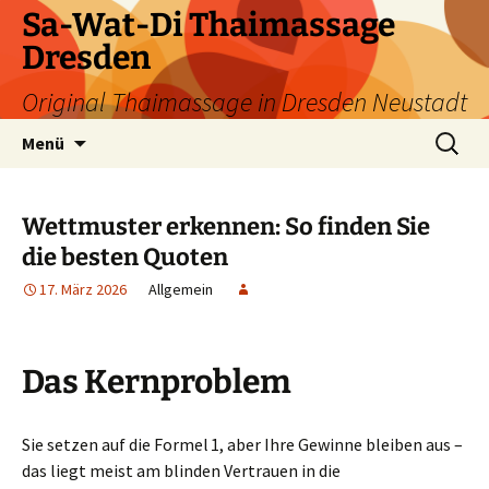
Zum
Sa-Wat-Di Thaimassage
Inhalt
Dresden
springen
Original Thaimassage in Dresden Neustadt
Suchen
Menü
nach:
Wettmuster erkennen: So finden Sie
die besten Quoten
17. März 2026
Allgemein
Das Kernproblem
Sie setzen auf die Formel 1, aber Ihre Gewinne bleiben aus –
das liegt meist am blinden Vertrauen in die