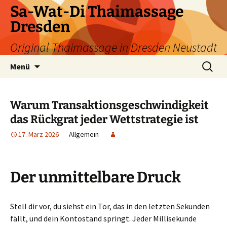
Zum
Sa-Wat-Di Thaimassage
Inhalt
Dresden
springen
Original Thaimassage in Dresden Neustadt
Suchen
Menü
nach:
Warum Transaktionsgeschwindigkeit
das Rückgrat jeder Wettstrategie ist
17. März 2026
Allgemein
Der unmittelbare Druck
Stell dir vor, du siehst ein Tor, das in den letzten Sekunden
fällt, und dein Kontostand springt. Jeder Millisekunde