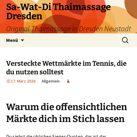
Zum
Sa-Wat-Di Thaimassage
Inhalt
Dresden
springen
Original Thaimassage in Dresden Neustadt
Suchen
Menü
nach:
Versteckte Wettmärkte im Tennis, die
du nutzen solltest
17. März 2026
Allgemein
Warum die offensichtlichen
Märkte dich im Stich lassen
Du siehst die üblichen Sieger‑Quoten, das ist das