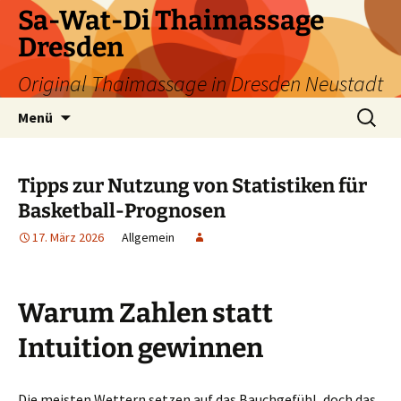
Zum
Sa-Wat-Di Thaimassage
Inhalt
Dresden
springen
Original Thaimassage in Dresden Neustadt
Suchen
Menü
nach:
Tipps zur Nutzung von Statistiken für
Basketball-Prognosen
17. März 2026
Allgemein
Warum Zahlen statt
Intuition gewinnen
Die meisten Wettern setzen auf das Bauchgefühl, doch das