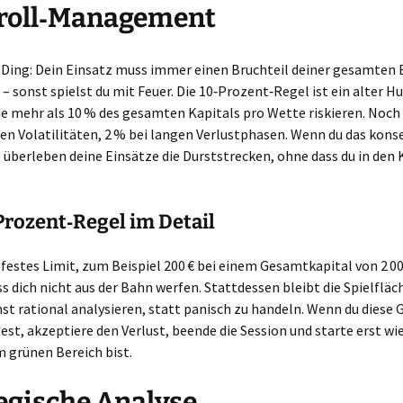
roll‑Management
s Ding: Dein Einsatz muss immer einen Bruchteil deiner gesamten 
 sonst spielst du mit Feuer. Die 10‑Prozent‑Regel ist ein alter Hu
e mehr als 10 % des gesamten Kapitals pro Wette riskieren. Noch
en Volatilitäten, 2 % bei langen Verlustphasen. Wenn du das kon
überleben deine Einsätze die Durststrecken, ohne dass du in den 
Prozent‑Regel im Detail
n festes Limit, zum Beispiel 200 € bei einem Gesamtkapital von 2 00
s dich nicht aus der Bahn werfen. Stattdessen bleibt die Spielfläch
st rational analysieren, statt panisch zu handeln. Wenn du diese 
est, akzeptiere den Verlust, beende die Session und starte erst wi
m grünen Bereich bist.
egische Analyse