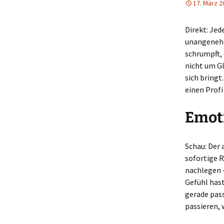
17. März 2
Direkt: Jed
unangenehm
schrumpft, 
nicht um Gl
sich bringt
einen Prof
Emoti
Schau: Der 
sofortige R
nachlegen –
Gefühl hast
gerade pass
passieren, 