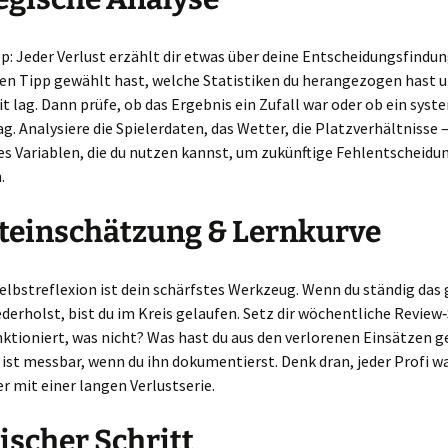
pp: Jeder Verlust erzählt dir etwas über deine Entscheidungsfindun
en Tipp gewählt hast, welche Statistiken du herangezogen hast u
t lag. Dann prüfe, ob das Ergebnis ein Zufall war oder ob ein syst
ag. Analysiere die Spielerdaten, das Wetter, die Platzverhältnisse 
les Variablen, die du nutzen kannst, um zukünftige Fehlentscheidu
.
teinschätzung & Lernkurve
elbstreflexion ist dein schärfstes Werkzeug. Wenn du ständig das 
erholst, bist du im Kreis gelaufen. Setz dir wöchentliche Review‑
ktioniert, was nicht? Was hast du aus den verlorenen Einsätzen g
 ist messbar, wenn du ihn dokumentierst. Denk dran, jeder Profi w
r mit einer langen Verlustserie.
ischer Schritt