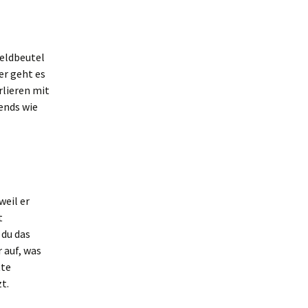
Geldbeutel
er geht es
rlieren mit
ends wie
weil er
t
 du das
r auf, was
tte
t.