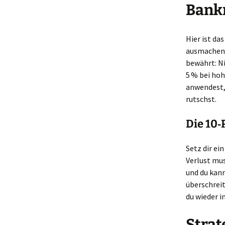
Bank
Hier ist da
ausmachen –
bewährt: Ni
5 % bei hoh
anwendest, 
rutschst.
Die 10‑
Setz dir ei
Verlust mus
und du kann
überschreit
du wieder i
Strat