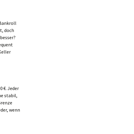
Bankroll
t, doch
 besser?
sequent
Keller
0 €. Jeder
e stabil,
Grenze
eder, wenn