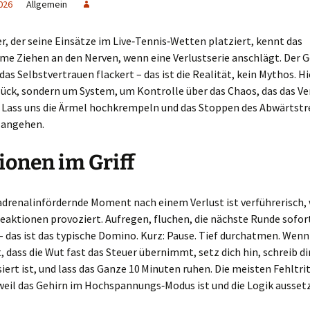
026
Allgemein
er, der seine Einsätze im Live‑Tennis‑Wetten platziert, kennt das
e Ziehen an den Nerven, wenn eine Verlustserie anschlägt. Der 
das Selbstvertrauen flackert – das ist die Realität, kein Mythos. Hi
ück, sondern um System, um Kontrolle über das Chaos, das das Ve
. Lass uns die Ärmel hochkrempeln und das Stoppen des Abwärtstr
i angehen.
onen im Griff
adrenalinfördernde Moment nach einem Verlust ist verführerisch, 
eaktionen provoziert. Aufregen, fluchen, die nächste Runde sofor
 das ist das typische Domino. Kurz: Pause. Tief durchatmen. Wenn
, dass die Wut fast das Steuer übernimmt, setz dich hin, schreib di
iert ist, und lass das Ganze 10 Minuten ruhen. Die meisten Fehltri
weil das Gehirn im Hochspannungs‑Modus ist und die Logik aussetz