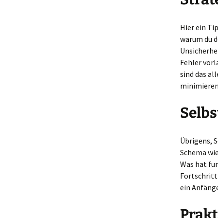
Hier ein Ti
warum du d
Unsicherhei
Fehler vorl
sind das al
minimieren
Selbs
Übrigens, S
Schema wied
Was hat fun
Fortschritt
ein Anfänge
Prakt