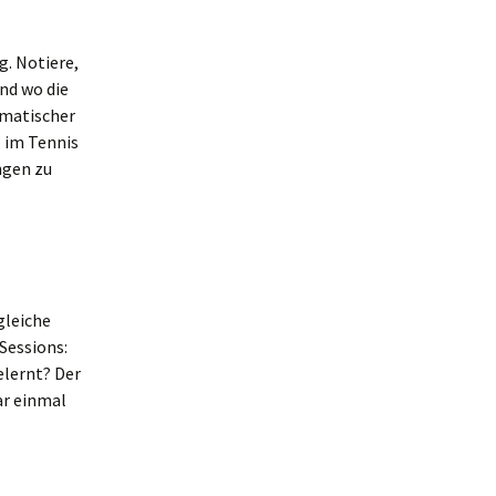
g. Notiere,
nd wo die
ematischer
– im Tennis
ngen zu
gleiche
Sessions:
elernt? Der
ar einmal