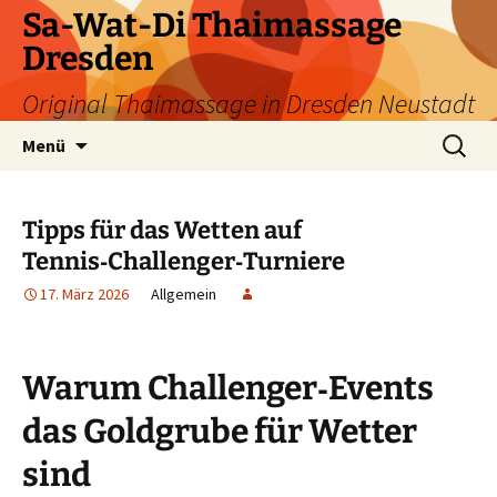
Zum
Sa-Wat-Di Thaimassage
Inhalt
Dresden
springen
Original Thaimassage in Dresden Neustadt
Suchen
Menü
nach:
Tipps für das Wetten auf
Tennis‑Challenger‑Turniere
17. März 2026
Allgemein
Warum Challenger‑Events
das Goldgrube für Wetter
sind