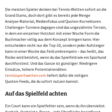
Die meisten Spieler denken bei Tennis‑Wetten sofort an die
Grand Slams, doch dort gibt es bereits jede Menge
Analyse‑Material, Medienfokus und Quoten‑Korrekturen.
Challenger‑Turniere dagegen sind das ungezähmte Terrain,
in dem ein einzelner Hotshot mit einer Woche Form die
Buchmacher völlig aus dem Konzept bringen kann. Hier
entscheiden nicht nur die Top‑10, sondern jeder Aufsteiger
kann in einer Woche das Feld umkrempeln – das heißt, das
Risiko wird belohnt, wenn du das Spielfeld wie ein Spürhund
durchforstest. Und das Ganze ist günstiger: Niedrigere
Einsätze, höhere Potentialrenditen.
tennissportwetten.com
liefert dafür die nötigen
Quoten‑Feeds, die du sofort nutzen kannst.
Auf das Spielfeld achten
Ein Court kann ein Spielfehler sein, wenn du ihn übersiehst.
Asphalt, Hartplatz, Rasen – jede Oberfläche beeinflusst