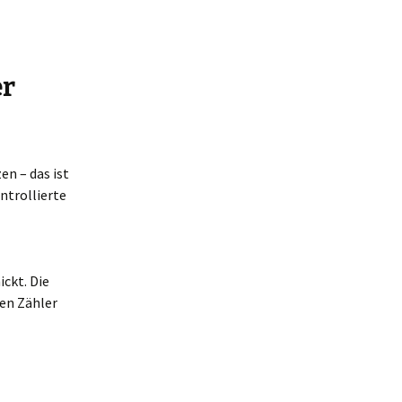
er
en – das ist
ontrollierte
ckt. Die
den Zähler