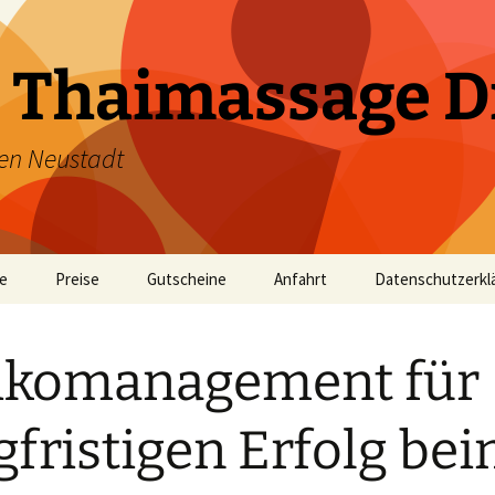
 Thaimassage D
en Neustadt
te
Preise
Gutscheine
Anfahrt
Datenschutzerkl
ikomanagement für
gfristigen Erfolg be