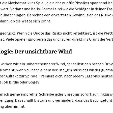
die Mathematik ins Spiel, die nicht nur für Physiker spannend ist.
ert, Varianz und Kelly-Formel sind wie die Schläger in deiner Ta
u blind schlagen. Berechne den erwarteten Gewinn, zieh das Risiko 
dann, ob die Wette sich lohnt.
gedrückt: Wenn die Quote das Risiko nicht reflektiert, ist die Wet
t. Viele Spieler ignorieren das und laufen direkt ins Grüns der Ver
ogie: Der unsichtbare Wind
irken wie ein unberechenbarer Wind, der selbst den besten Drive
r Moment, wenn du nach einem Verlust „ich muss das wieder gutm
 der Auftakt zur Spirale. Trainiere dich, nach jedem Ergebnis neutra
al ob Birdie oder Bogey.
den ich gerne empfehle: Schreibe jedes Ergebnis sofort auf, inklusi
ngang. Das schafft Distanz und verhindert, dass das Bauchgefühl 
ng übernimmt.