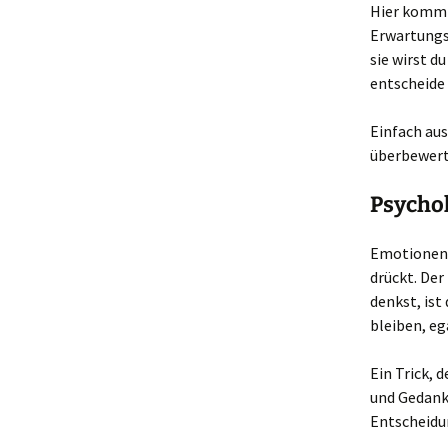
Hier kommt 
Erwartungsw
sie wirst d
entscheide 
Einfach aus
überbewerte
Psychol
Emotionen w
drückt. De
denkst, ist
bleiben, eg
Ein Trick, 
und Gedanke
Entscheidu