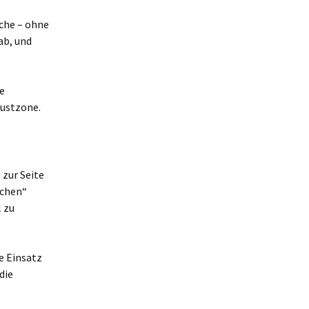
sche – ohne
ab, und
te
lustzone.
 zur Seite
achen“
l zu
ve Einsatz
die