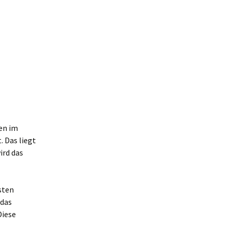
en im
 Das liegt
ird das
hsten
 das
Diese