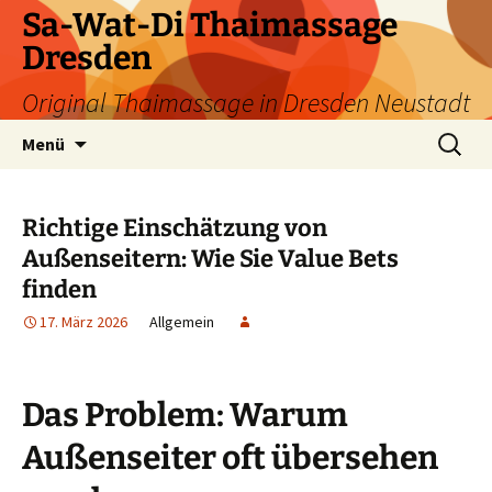
Zum
Sa-Wat-Di Thaimassage
Inhalt
Dresden
springen
Original Thaimassage in Dresden Neustadt
Suchen
Menü
nach:
Richtige Einschätzung von
Außenseitern: Wie Sie Value Bets
finden
17. März 2026
Allgemein
Das Problem: Warum
Außenseiter oft übersehen