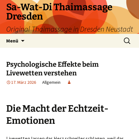
Zum
Sa-Wat-Di Thaimassage
Inhalt
Dresden
springen
Original Thaimassage in Dresden Neustadt
Suchen
Menü
nach:
Psychologische Effekte beim
Livewetten verstehen
17. März 2026
Allgemein
Die Macht der Echtzeit-
Emotionen
Livewetten lassen das Herz schneller schlagen, weil das