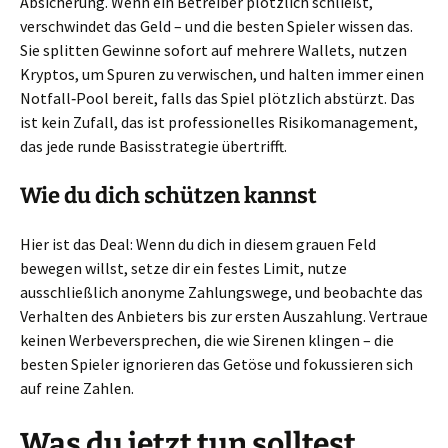
Absicherung. Wenn ein Betreiber plötzlich schließt,
verschwindet das Geld – und die besten Spieler wissen das.
Sie splitten Gewinne sofort auf mehrere Wallets, nutzen
Kryptos, um Spuren zu verwischen, und halten immer einen
Notfall‑Pool bereit, falls das Spiel plötzlich abstürzt. Das
ist kein Zufall, das ist professionelles Risikomanagement,
das jede runde Basisstrategie übertrifft.
Wie du dich schützen kannst
Hier ist das Deal: Wenn du dich in diesem grauen Feld
bewegen willst, setze dir ein festes Limit, nutze
ausschließlich anonyme Zahlungswege, und beobachte das
Verhalten des Anbieters bis zur ersten Auszahlung. Vertraue
keinen Werbeversprechen, die wie Sirenen klingen – die
besten Spieler ignorieren das Getöse und fokussieren sich
auf reine Zahlen.
Was du jetzt tun solltest