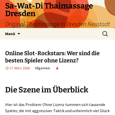
Zum
Sa-Wat-Di Thaimassage
Inhalt
Dresden
springen
Original Thaimassage in Dresden Neustadt
Suchen
Menü
nach:
Online Slot-Rockstars: Wer sind die
besten Spieler ohne Lizenz?
17. März 2026
Allgemein
Die Szene im Überblick
Hier ist das Problem: Ohne Lizenz tummen sich tausende
Spieler, die mit aggressiver Taktik und unheimlich viel Glück