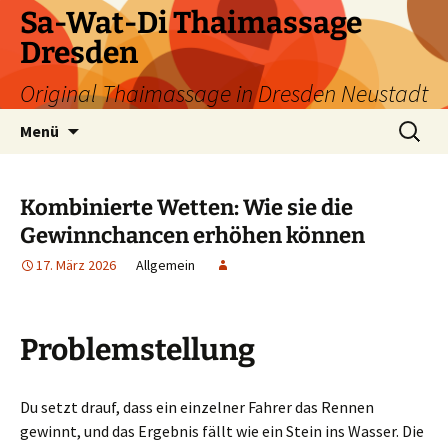
Zum
Sa-Wat-Di Thaimassage
Inhalt
Dresden
springen
Original Thaimassage in Dresden Neustadt
Suchen
Menü
nach:
Kombinierte Wetten: Wie sie die
Gewinnchancen erhöhen können
17. März 2026
Allgemein
Problemstellung
Du setzt drauf, dass ein einzelner Fahrer das Rennen
gewinnt, und das Ergebnis fällt wie ein Stein ins Wasser. Die