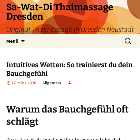
Zum
Sa-Wat-Di Thaimassage
Inhalt
Dresden
springen
Original Thaimassage in Dresden Neustadt
Suchen
Menü
nach:
Intuitives Wetten: So trainierst du dein
Bauchgefühl
17. März 2026
Allgemein
Warum das Bauchgefühl oft
schlägt
Du sitzt im Stall, hörst das Pferd wiegen und plötzlich