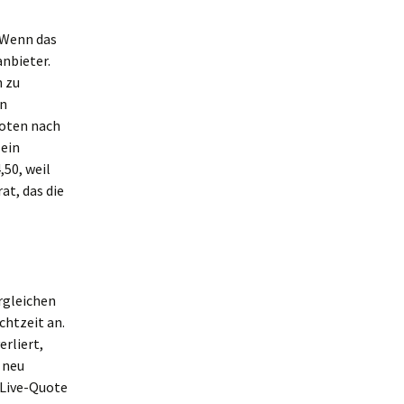
. Wenn das
anbieter.
n zu
in
uoten nach
 ein
,50, weil
at, das die
rgleichen
chtzeit an.
erliert,
o neu
e Live-Quote