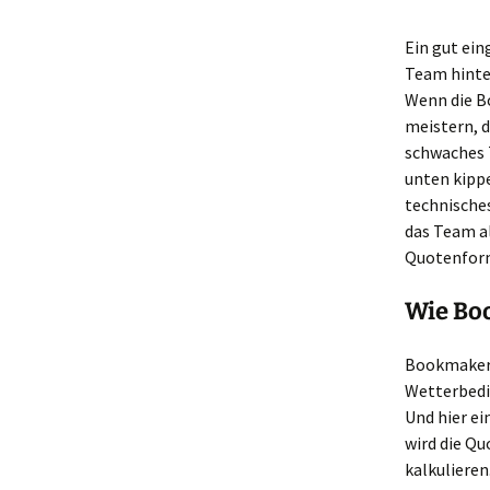
Ein gut ein
Team hinter
Wenn die Bo
meistern, d
schwaches 
unten kippe
technisches
das Team al
Quotenform
Wie Bo
Bookmaker h
Wetterbedin
Und hier ei
wird die Qu
kalkulieren