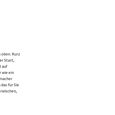
h oben. Kurz
er Start,
l auf
 wie ein
chmacher
das für Sie
erwischen,