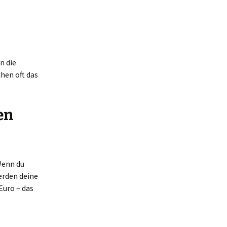
n die
hen oft das
en
Wenn du
erden deine
Euro – das