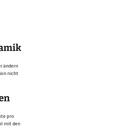
namik
ei ändern
ion nicht
ken
kte pro
hl mit den