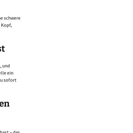
ne schwere
 Kopf,
st
n, und
lle ein
du sofort
zen
hast – das