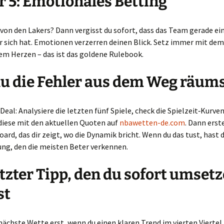
r 5: Emotionales Betting
 von den Lakers? Dann vergisst du sofort, dass das Team gerade ei
r sich hat. Emotionen verzerren deinen Blick. Setz immer mit dem
em Herzen – das ist das goldene Rulebook.
u die Fehler aus dem Weg räum
 Deal: Analysiere die letzten fünf Spiele, check die Spielzeit‑Kurve
diese mit den aktuellen Quoten auf
nbawetten-de.com
. Dann erste
ard, das dir zeigt, wo die Dynamik bricht. Wenn du das tust, hast 
ung, den die meisten Beter verkennen.
etzter Tipp, den du sofort umset
st
nächste Wette erst, wenn du einen klaren Trend im vierten Viertel 