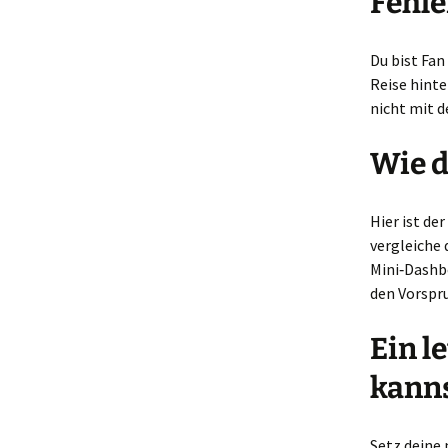
Fehle
Du bist Fan
Reise hinte
nicht mit d
Wie d
Hier ist der
vergleiche 
Mini‑Dashbo
den Vorspr
Ein l
kann
Setz deine 