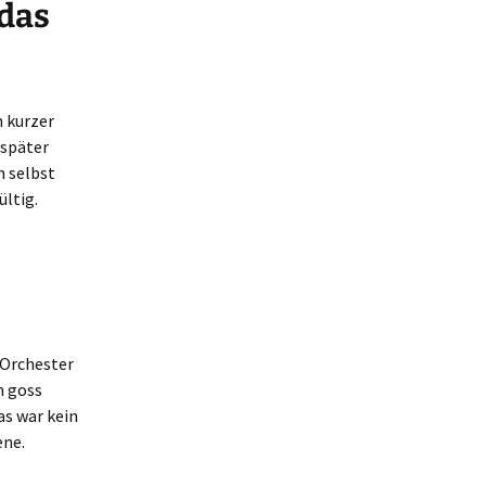
 das
n kurzer
 später
h selbst
ültig.
 Orchester
n goss
as war kein
ene.