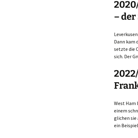
2020/
– der
Leverkusen 
Dann kam da
setzte die 
sich. Der Gr
2022/
Frank
West Ham la
einem schne
glichen sie
ein Beispie