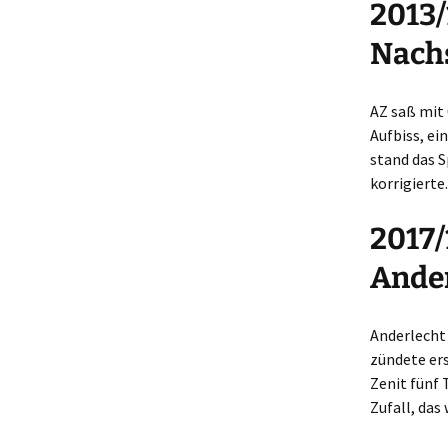
2013/
Nachs
AZ saß mit 
Aufbiss, ei
stand das Sp
korrigierte
2017/
Ander
Anderlecht 
zündete ers
Zenit fünf
Zufall, das