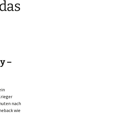
 das
y –
ein
Krieger
inuten nach
omeback wie