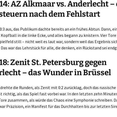
14: AZ Alkmaar vs. Anderlecht –
teuern nach dem Fehlstart
0:3 aus, das Publikum dachte bereits an ein frühes Abtun. Dann, ei
n Kopfball in die linke Ecke, und alles begann zu knistern. Vier Tore
ielfeld still – nicht weil es laut war, sondern weil das Ergebnis sic
. Das war das Lehrstück für alle, die denken, ein Rückstand sei endg
18: Zenit St. Petersburg gegen
lecht – das Wunder in Brüssel
drehte die Runden, als Zenit mit 0:2 zurücklag, doch das russische
t richtig, als das Spiel fast vorbei war. In den letzten zehn Minute
 Tore zusammen, als würde das Chaos eine Symphonie schreiben. D
 war Präzision, ein Manifest für das Durchhalten bis zur letzten Sir