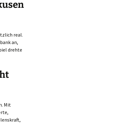
rkusen
zlich real.
ebank an,
piel drehte
ht
n. Mit
rte,
lenskraft,