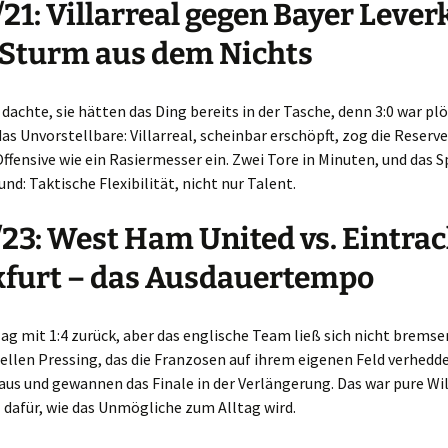
21: Villarreal gegen Bayer Leve
 Sturm aus dem Nichts
dachte, sie hätten das Ding bereits in der Tasche, denn 3:0 war plöt
s Unvorstellbare: Villarreal, scheinbar erschöpft, zog die Reserv
Offensive wie ein Rasiermesser ein. Zwei Tore in Minuten, und das S
und: Taktische Flexibilität, nicht nur Talent.
23: West Ham United vs. Eintrac
furt – das Ausdauertempo
g mit 1:4 zurück, aber das englische Team ließ sich nicht bremse
llen Pressing, das die Franzosen auf ihrem eigenen Feld verhedde
 aus und gewannen das Finale in der Verlängerung. Das war pure Wil
l dafür, wie das Unmögliche zum Alltag wird.