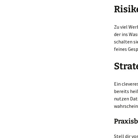
Risik
Zu viel Wer
der ins Was
schalten si
feines Ges
Stra
Ein clever
bereits hei
nutzen Dat
wahrscheinl
Praxisb
Stell dir v