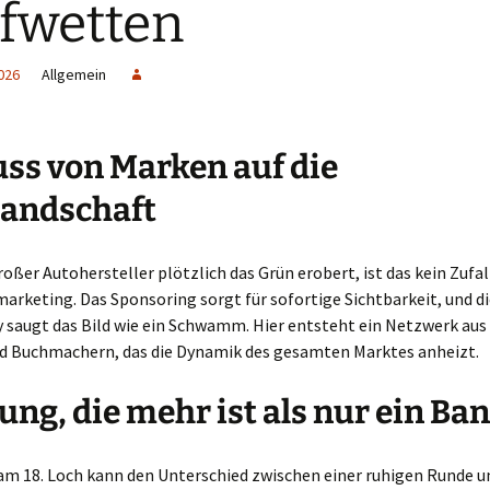
fwetten
026
Allgemein
uss von Marken auf die
landschaft
oßer Autohersteller plötzlich das Grün erobert, ist das kein Zufall
arketing. Das Sponsoring sorgt für sofortige Sichtbarkeit, und d
saugt das Bild wie ein Schwamm. Hier entsteht ein Netzwerk aus
nd Buchmachern, das die Dynamik des gesamten Marktes anheizt.
ng, die mehr ist als nur ein Ba
 am 18. Loch kann den Unterschied zwischen einer ruhigen Runde 