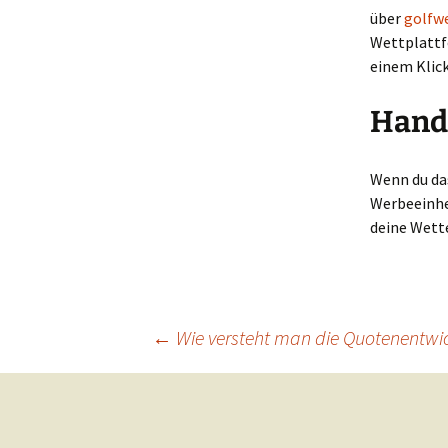
über
golfw
Wettplattf
einem Klick
Hand
Wenn du das
Werbeeinhei
deine Wett
Beitragsnavigation
←
Wie versteht man die Quotenentwic