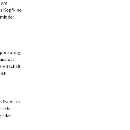
, um
as Kopfkino
amit der
 Sponsoring
auslöst.
reitschaft.
ist.
s Event zu
tische.
ge das