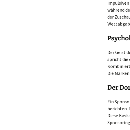
impulsiven
während des
der Zuschau
Wettabgab
Psychol
Der Geist d
spricht di
Kombiniert 
Die Marken 
Der Do
Ein Sponsor
berichten. 
Diese Kaska
Sponsoring