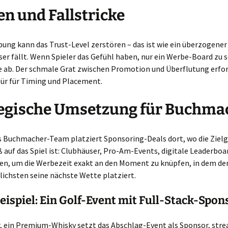
en und Fallstricke
bung kann das Trust-Level zerstören – das ist wie ein überzogener
ser fällt. Wenn Spieler das Gefühl haben, nur ein Werbe-Board zu s
e ab. Der schmale Grat zwischen Promotion und Überflutung erfor
pür für Timing und Placement.
tegische Umsetzung für Buchma
es Buchmacher-Team platziert Sponsoring-Deals dort, wo die Ziel
ß auf das Spiel ist: Clubhäuser, Pro-Am-Events, digitale Leaderboar
en, um die Werbezeit exakt an den Moment zu knüpfen, in dem der
ichsten seine nächste Wette platziert.
eispiel: Ein Golf-Event mit Full-Stack-Spon
or, ein Premium-Whisky setzt das Abschlag-Event als Sponsor, stre