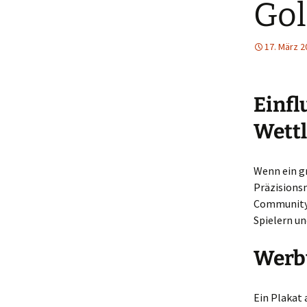
Gol
17. März 2
Einfl
Wett
Wenn ein gr
Präzisionsm
Community 
Spielern u
Werbu
Ein Plakat