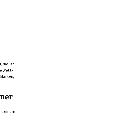
, das ist
ie Wett-
 Marken,
nner
und einem