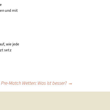
ie
fen und mit
uf, wie jede
zt setz
s Pre-Match Wetten: Was ist besser?
→