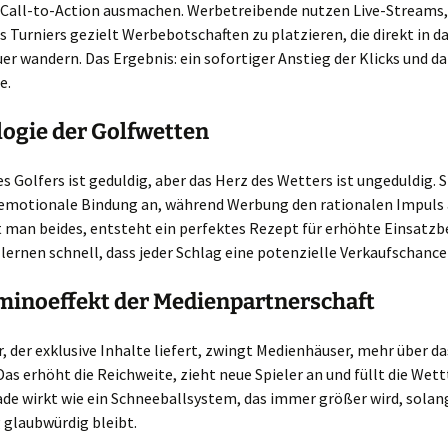
 Call-to-Action ausmachen. Werbetreibende nutzen Live-Streams
 Turniers gezielt Werbebotschaften zu platzieren, die direkt in d
er wandern. Das Ergebnis: ein sofortiger Anstieg der Klicks und d
e.
ogie der Golfwetten
es Golfers ist geduldig, aber das Herz des Wetters ist ungeduldig.
e emotionale Bindung an, während Werbung den rationalen Impuls 
man beides, entsteht ein perfektes Rezept für erhöhte Einsatzbe
lernen schnell, dass jeder Schlag eine potenzielle Verkaufschance 
minoeffekt der Medienpartnerschaft
, der exklusive Inhalte liefert, zwingt Medienhäuser, mehr über da
Das erhöht die Reichweite, zieht neue Spieler an und füllt die Wett
de wirkt wie ein Schneeballsystem, das immer größer wird, solan
 glaubwürdig bleibt.