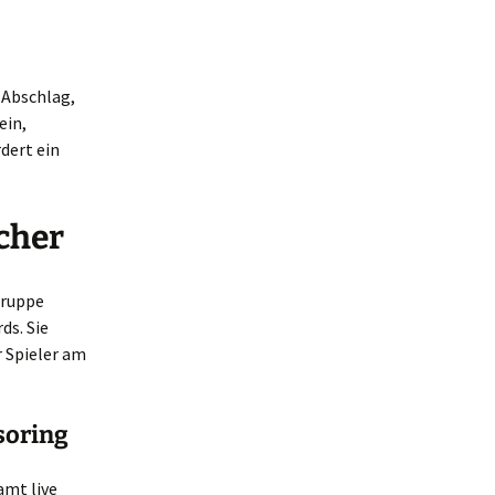
 Abschlag,
ein,
dert ein
cher
gruppe
ds. Sie
 Spieler am
soring
amt live