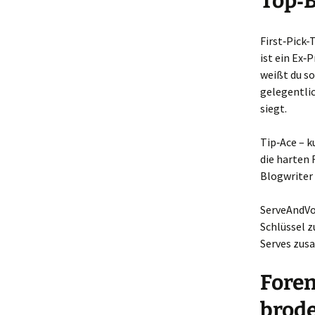
Top‑B
First‑Pick-
ist ein Ex‑
weißt du so
gelegentlic
siegt.
Tip‑Ace – k
die harten 
Blogwriter 
ServeAndVol
Schlüssel z
Serves zusa
Foren
brode