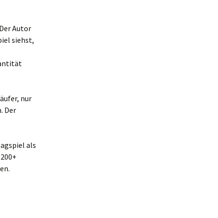
 Der Autor
iel siehst,
antität
äufer, nur
. Der
agspiel als
 200+
en.