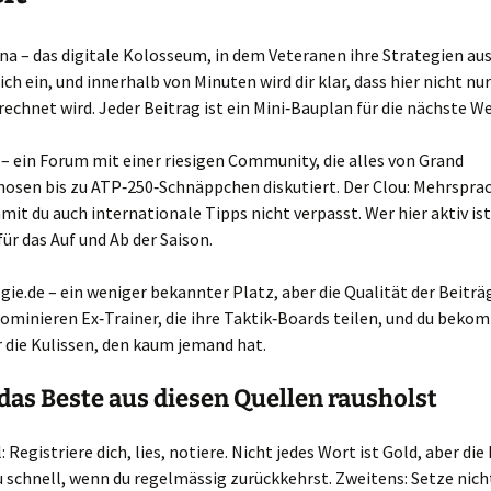
a – das digitale Kolosseum, in dem Veteranen ihre Strategien au
ich ein, und innerhalb von Minuten wird dir klar, dass hier nicht nur
echnet wird. Jeder Beitrag ist ein Mini‑Bauplan für die nächste We
– ein Forum mit einer riesigen Community, die alles von Grand
osen bis zu ATP‑250‑Schnäppchen diskutiert. Der Clou: Mehrspra
mit du auch internationale Tipps nicht verpasst. Wer hier aktiv ist
für das Auf und Ab der Saison.
ie.de – ein weniger bekannter Platz, aber die Qualität der Beiträg
dominieren Ex‑Trainer, die ihre Taktik‑Boards teilen, und du beko
r die Kulissen, den kaum jemand hat.
das Beste aus diesen Quellen rausholst
 Registriere dich, lies, notiere. Nicht jedes Wort ist Gold, aber die
 schnell, wenn du regelmässig zurückkehrst. Zweitens: Setze nicht