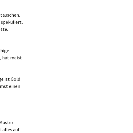
stauschen.
 spekuliert,
tte.
chige
, hat meist
e ist Gold
mmst einen
 Muster
 alles auf