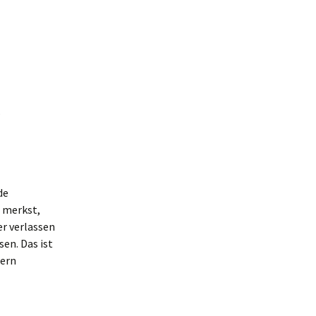
de
u merkst,
er verlassen
en. Das ist
tern