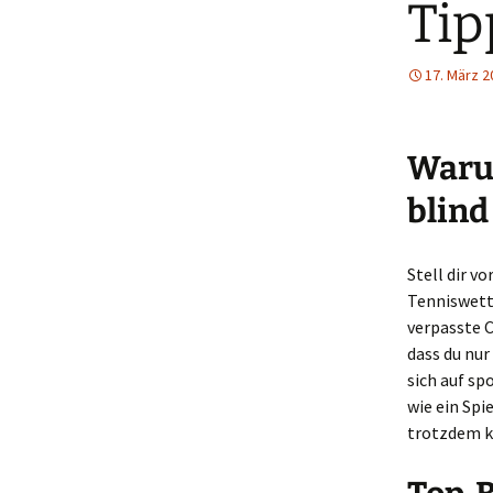
Tip
17. März 2
Warum
blind
Stell dir v
Tenniswette
verpasste C
dass du nur
sich auf sp
wie ein Spi
trotzdem k