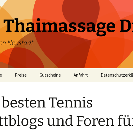
 Thaimassage D
en Neustadt
te
Preise
Gutscheine
Anfahrt
Datenschutzerkl
 besten Tennis
tblogs und Foren fü