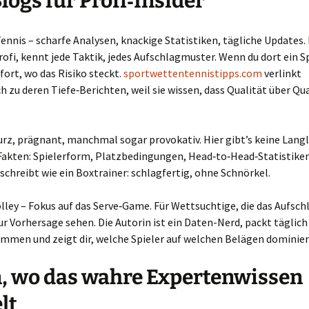
logs für Profi‑Insider
Tennis – scharfe Analysen, knackige Statistiken, tägliche Updates.
Profi, kennt jede Taktik, jedes Aufschlagmuster. Wenn du dort ein Sp
fort, wo das Risiko steckt.
sportwettentennistipps.com
verlinkt
h zu deren Tiefe‑Berichten, weil sie wissen, dass Qualität über Qu
urz, prägnant, manchmal sogar provokativ. Hier gibt’s keine Langl
Fakten: Spielerform, Platzbedingungen, Head‑to‑Head‑Statistiken
schreibt wie ein Boxtrainer: schlagfertig, ohne Schnörkel.
ley – Fokus auf das Serve‑Game. Für Wettsuchtige, die das Aufschl
ur Vorhersage sehen. Die Autorin ist ein Daten-Nerd, packt täglich
mmen und zeigt dir, welche Spieler auf welchen Belägen dominier
, wo das wahre Expertenwissen
lt