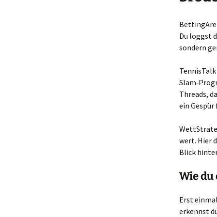
BettingAren
Du loggst d
sondern ger
TennisTalk 
Slam‑Progn
Threads, da
ein Gespür 
WettStrateg
wert. Hier 
Blick hinte
Wie du 
Erst einmal:
erkennst du