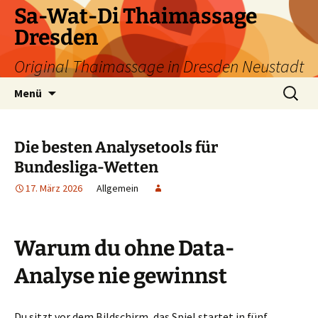
Zum
Sa-Wat-Di Thaimassage
Inhalt
Dresden
springen
Original Thaimassage in Dresden Neustadt
Suchen
Menü
nach:
Die besten Analysetools für
Bundesliga-Wetten
17. März 2026
Allgemein
Warum du ohne Data-
Analyse nie gewinnst
Du sitzt vor dem Bildschirm, das Spiel startet in fünf