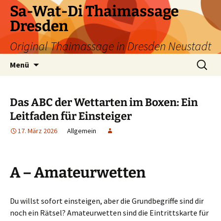
Zum
Sa-Wat-Di Thaimassage
Inhalt
Dresden
springen
Original Thaimassage in Dresden Neustadt
Suchen
Menü
nach:
Das ABC der Wettarten im Boxen: Ein
Leitfaden für Einsteiger
17. März 2026
Allgemein
A – Amateurwetten
Du willst sofort einsteigen, aber die Grundbegriffe sind dir
noch ein Rätsel? Amateurwetten sind die Eintrittskarte für