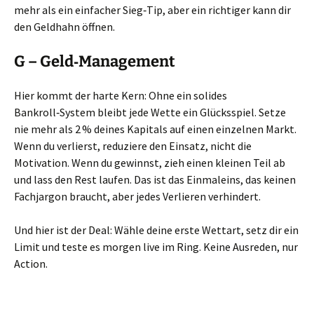
mehr als ein einfacher Sieg‑Tip, aber ein richtiger kann dir
den Geldhahn öffnen.
G – Geld‑Management
Hier kommt der harte Kern: Ohne ein solides
Bankroll‑System bleibt jede Wette ein Glücksspiel. Setze
nie mehr als 2 % deines Kapitals auf einen einzelnen Markt.
Wenn du verlierst, reduziere den Einsatz, nicht die
Motivation. Wenn du gewinnst, zieh einen kleinen Teil ab
und lass den Rest laufen. Das ist das Einmaleins, das keinen
Fachjargon braucht, aber jedes Verlieren verhindert.
Und hier ist der Deal: Wähle deine erste Wettart, setz dir ein
Limit und teste es morgen live im Ring. Keine Ausreden, nur
Action.