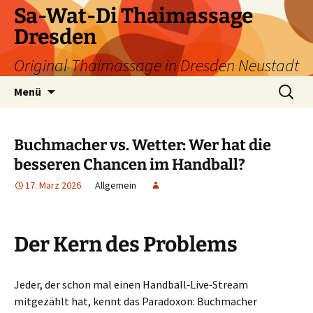
Zum
Sa-Wat-Di Thaimassage
Inhalt
Dresden
springen
Original Thaimassage in Dresden Neustadt
Suchen
Menü
nach:
Buchmacher vs. Wetter: Wer hat die
besseren Chancen im Handball?
17. März 2026
Allgemein
Der Kern des Problems
Jeder, der schon mal einen Handball‑Live‑Stream
mitgezählt hat, kennt das Paradoxon: Buchmacher