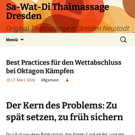
Zum
Sa-Wat-Di Thaimassage
Inhalt
Dresden
springen
Original Thaimassage in Dresden Neustadt
Suchen
Menü
nach:
Best Practices für den Wettabschluss
bei Oktagon Kämpfen
17. März 2026
Allgemein
Der Kern des Problems: Zu
spät setzen, zu früh sichern
Du sitzt vor dem Bildschirm, das Fight-Card glüht, und die