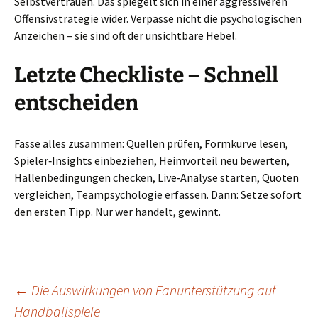
Selbstvertrauen. Das spiegelt sich in einer aggressiveren
Offensivstrategie wider. Verpasse nicht die psychologischen
Anzeichen – sie sind oft der unsichtbare Hebel.
Letzte Checkliste – Schnell
entscheiden
Fasse alles zusammen: Quellen prüfen, Formkurve lesen,
Spieler‑Insights einbeziehen, Heimvorteil neu bewerten,
Hallenbedingungen checken, Live‑Analyse starten, Quoten
vergleichen, Teampsychologie erfassen. Dann: Setze sofort
den ersten Tipp. Nur wer handelt, gewinnt.
Beitragsnavigation
←
Die Auswirkungen von Fanunterstützung auf
Handballspiele