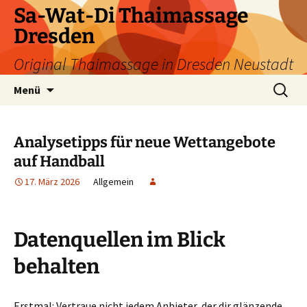
Zum
Sa-Wat-Di Thaimassage
Inhalt
Dresden
springen
Original Thaimassage in Dresden Neustadt
Suchen
Menü
nach:
Analysetipps für neue Wettangebote
auf Handball
17. März 2026
Allgemein
Datenquellen im Blick
behalten
Erstmal: Vertraue nicht jedem Anbieter, der dir glänzende